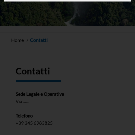
Home
Contatti
Contatti
Sede Legale e Operativa
Via ......
Telefono
+39 345 6983825