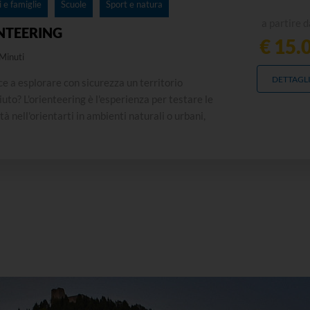
 e famiglie
Scuole
Sport e natura
a partire d
NTEERING
€ 15.
Minuti
DETTAGL
ce a esplorare con sicurezza un territorio
uto? L'orienteering è l'esperienza per testare le
ità nell'orientarti in ambienti naturali o urbani,
rco, in un bosco o in un centro storico cittadino.
ità dinamica e divertente, una gara...