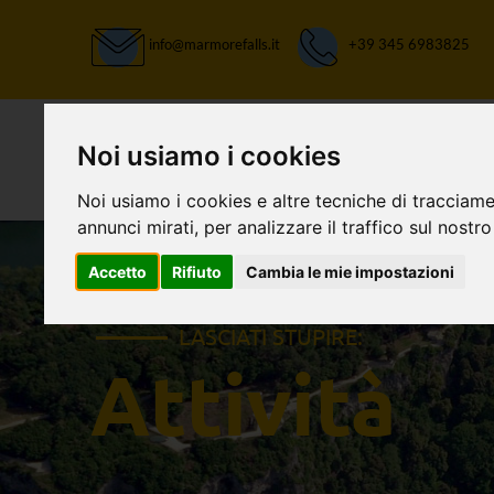
info@marmorefalls.it
+39 345 6983825
Noi usiamo i cookies
Noi usiamo i cookies e altre tecniche di tracciame
annunci mirati, per analizzare il traffico sul nostro
Accetto
Rifiuto
Cambia le mie impostazioni
LASCIATI STUPIRE:
Attività