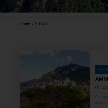
Home
Attività
Bambini
AMM
120 
Conoscer
esperta,