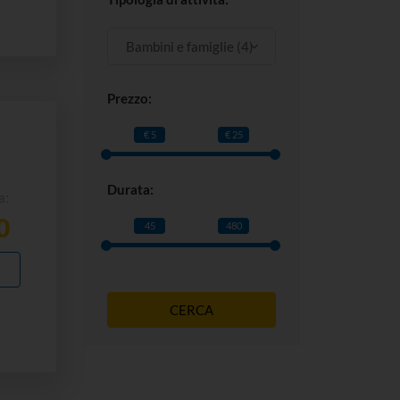
Bambini e famiglie (4)
Prezzo:
€ 5
€ 25
Durata:
a:
0
45
480
I