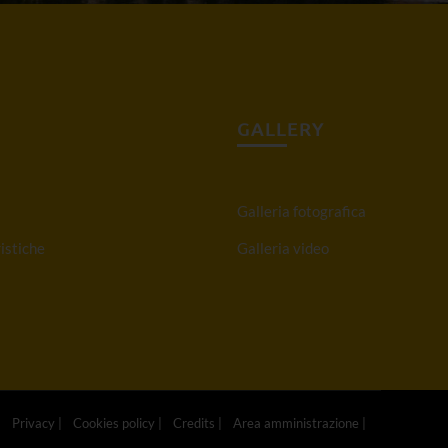
GALLERY
Galleria fotografica
istiche
Galleria video
|
Privacy
|
Cookies policy
|
Credits
|
Area amministrazione
|