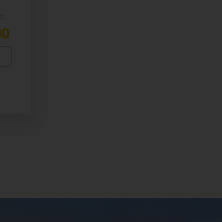
a:
00
I