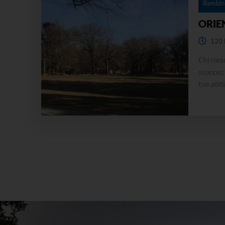
Bambini
ORIE
120 
Chi ries
sconosci
tue abil
in un pa
Un'attiv