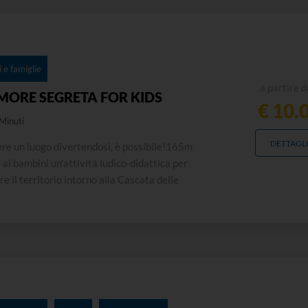
 e famiglie
a partire d
ORE SEGRETA FOR KIDS
€ 10.
Minuti
DETTAGL
re un luogo divertendosi, è possibile!165m
ai bambini un'attività ludico-didattica per
e il territorio intorno alla Cascata delle
. Senza entrare nel parco della Cascata,
 è possibile divertirsi ed emozionarsi grazie ad
..