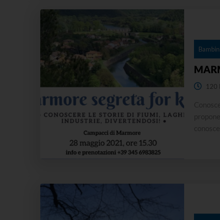
Bambini
MARM
120 
Conosce
propone 
conoscer
Marmore
infatti,
attività,.