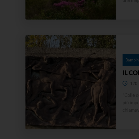
una mapp
costruz
punti di
Bambini
IL CO
120 
"Colle d
più impo
chiamava
sorge il
prevede 