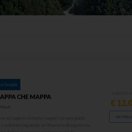
 e famiglie
a partire d
APPA CHE MAPPA
€ 12.
Minuti
DETTAGL
e un luogo è visitarlo, magari con una guida
 o soltanto seguendo un itinerario disegnato su