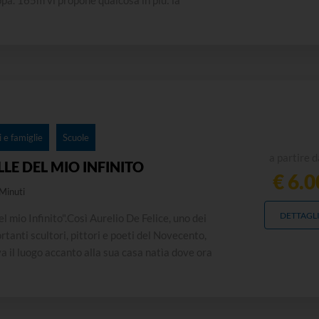
a. 165m vi propone qualcosa in più: la
ione della vostra mappa, composta non solo dai
 interesse che verranno visitati, ma anche da...
 e famiglie
Scuole
a partire d
LLE DEL MIO INFINITO
€ 6.0
Minuti
DETTAGL
el mio Infinito".Così Aurelio De Felice, uno dei
rtanti scultori, pittori e poeti del Novecento,
 il luogo accanto alla sua casa natìa dove ora
 Parco a lui intitolato.L'esperienza didattica
una conoscenza teorica e pratica del...