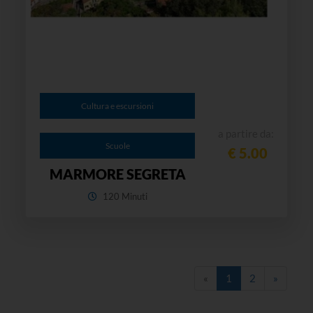
Cultura e escursioni
a partire da:
Scuole
€ 5.00
MARMORE SEGRETA
120 Minuti
«
1
2
»