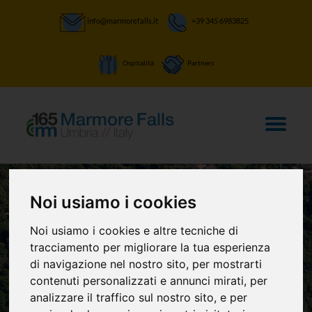
info@marmorefalls.it
+39 345 6983825
Ospitalità
Partners
Noi usiamo i cookies
Noi usiamo i cookies e altre tecniche di
tracciamento per migliorare la tua esperienza
LASCIATI STUPIRE:
di navigazione nel nostro sito, per mostrarti
Attività
contenuti personalizzati e annunci mirati, per
analizzare il traffico sul nostro sito, e per