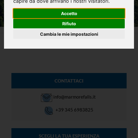
capire da dove arrivano i nostri visitatori.
Accetto
Rifiuto
Cambia le mie impostazioni
Home
Attività
CONTATTACI
info@marmorefalls.it
+39 345 6983825
SCEGLI LA TUA ESPERIENZA