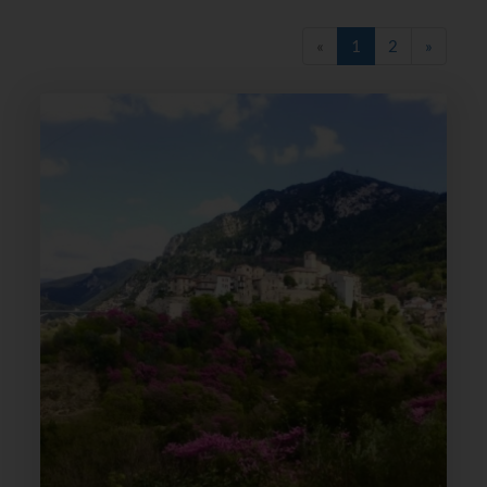
«
1
2
»