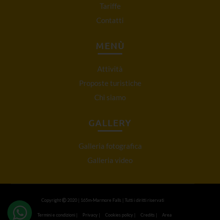
Tariffe
Contatti
MENÙ
Attività
Proposte turistiche
Chi siamo
GALLERY
Galleria fotografica
Galleria video
Copyright
2020 | 165m-Marmore Falls | Tutti i diritti riservati
Termini e condizioni
|
Privacy
|
Cookies policy
|
Credits
|
Area