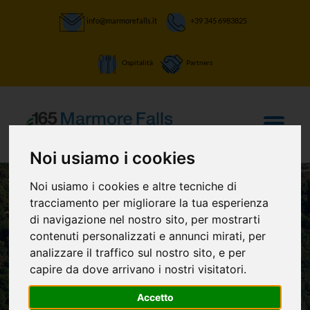
info@marmorefalls.it
+39 345 6983825
Ospitalità
Partners
Noi usiamo i cookies
Noi usiamo i cookies e altre tecniche di
tracciamento per migliorare la tua esperienza
di navigazione nel nostro sito, per mostrarti
LASCIATI STUPIRE:
contenuti personalizzati e annunci mirati, per
La Cascata delle
analizzare il traffico sul nostro sito, e per
capire da dove arrivano i nostri visitatori.
Marmore
Accetto