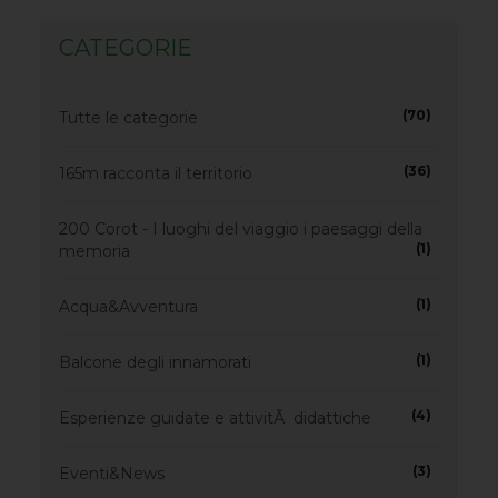
CATEGORIE
(70)
Tutte le categorie
(36)
165m racconta il territorio
200 Corot - I luoghi del viaggio i paesaggi della
(1)
memoria
(1)
Acqua&Avventura
(1)
Balcone degli innamorati
(4)
Esperienze guidate e attivitÃ didattiche
(3)
Eventi&News