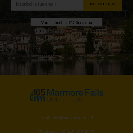
ISCRIVITI ORA!
Vuoi cancellarti? Clicca qua
Email:
info@marmorefalls.it
Telefono:
+39 345 6983825