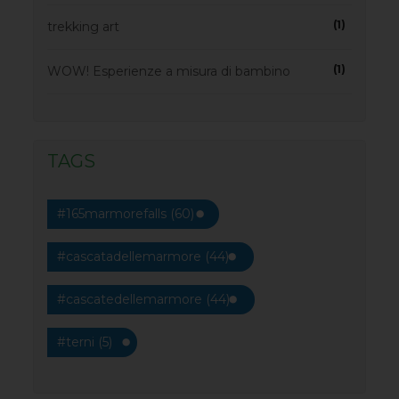
(1)
trekking art
(1)
WOW! Esperienze a misura di bambino
TAGS
#165marmorefalls (60)
#cascatadellemarmore (44)
#cascatedellemarmore (44)
#terni (5)