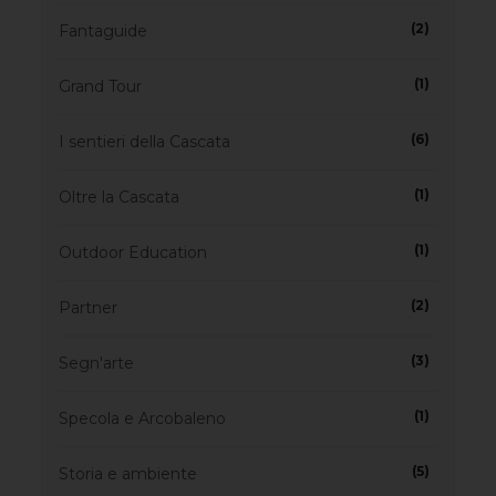
(2)
Fantaguide
(1)
Grand Tour
(6)
I sentieri della Cascata
(1)
Oltre la Cascata
(1)
Outdoor Education
(2)
Partner
(3)
Segn'arte
(1)
Specola e Arcobaleno
(5)
Storia e ambiente