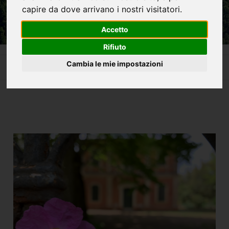
capire da dove arrivano i nostri visitatori.
Accetto
Rifiuto
Home
La Cascata delle Marmore e non solo
Cambia le mie impostazioni
Villa Morandi