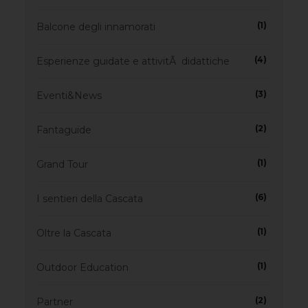
(1)
Balcone degli innamorati
(4)
Esperienze guidate e attivitÃ didattiche
(3)
Eventi&News
(2)
Fantaguide
(1)
Grand Tour
(6)
I sentieri della Cascata
(1)
Oltre la Cascata
(1)
Outdoor Education
(2)
Partner