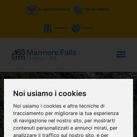
info@marmorefalls.it
+39 345 6983825
Ospitalità
Partners
Noi usiamo i cookies
Noi usiamo i cookies e altre tecniche di
LASCIATI STUPIRE:
tracciamento per migliorare la tua esperienza
Villa Morandi
di navigazione nel nostro sito, per mostrarti
contenuti personalizzati e annunci mirati, per
analizzare il traffico sul nostro sito, e per