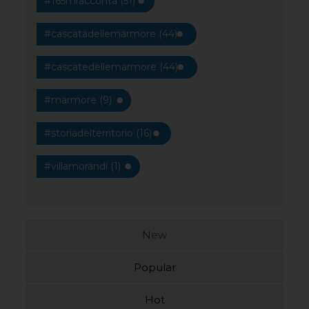
#165mracconta (51)
#cascatadellemarmore (44)
#cascatedellemarmore (44)
#marmore (9)
#storiadelterritorio (16)
#villamorandi (1)
New
Popular
Hot