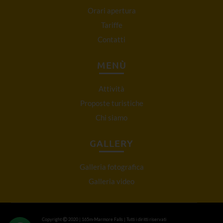
Orari apertura
Tariffe
Contatti
MENÙ
Attività
Proposte turistiche
Chi siamo
GALLERY
Galleria fotografica
Galleria video
Copyright
2020 | 165m-Marmore Falls | Tutti i diritti riservati