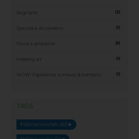
(3)
Segn'arte
(1)
Specola e Arcobaleno
(5)
Storia e ambiente
(1)
trekking art
(1)
WOW! Esperienze a misura di bambino
TAGS
#165marmorefalls (60)