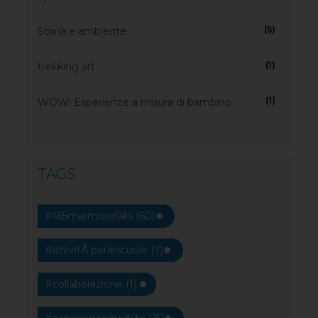
(5)
Storia e ambiente
(1)
trekking art
(1)
WOW! Esperienze a misura di bambino
TAGS
#165marmorefalls (60)
#attivitÃ perlescuole (7)
#collaborazione (1)
#esperienzeguidate (15)