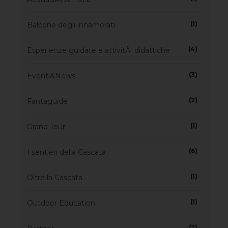
(1)
Balcone degli innamorati
(4)
Esperienze guidate e attivitÃ didattiche
(3)
Eventi&News
(2)
Fantaguide
(1)
Grand Tour
(6)
I sentieri della Cascata
(1)
Oltre la Cascata
(1)
Outdoor Education
(2)