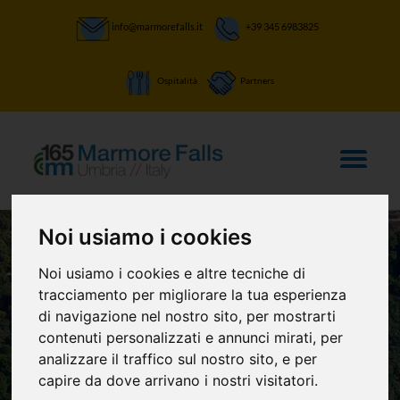
info@marmorefalls.it
+39 345 6983825
Ospitalità
Partners
Noi usiamo i cookies
Noi usiamo i cookies e altre tecniche di
tracciamento per migliorare la tua esperienza
di navigazione nel nostro sito, per mostrarti
LASCIATI STUPIRE:
contenuti personalizzati e annunci mirati, per
Meravigliarsi a Cesi
analizzare il traffico sul nostro sito, e per
capire da dove arrivano i nostri visitatori.