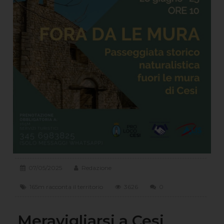
07/05/2025
Redazione
165m racconta il territorio
3626
0
Meravigliarsi a Cesi