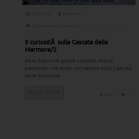
22/01/2021
Redazione
165m racconta il territorio
9 curiositÃ sulla Cascata delle
Marmore/2
Altre 9 piccole grandi curiosità, eventi,
particolari che forse non sapete sulla Cascata
delle Marmore
LEGGI TUTTO
9867
0