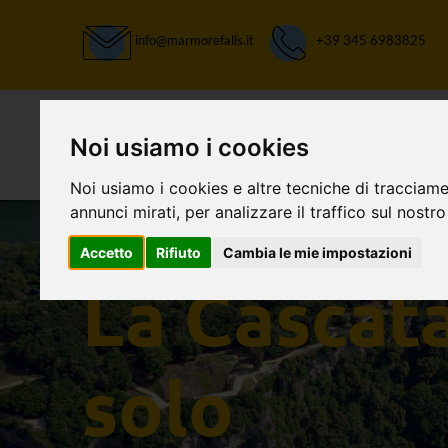
info@marmorefalls.it
+39 345 6983825
Noi usiamo i cookies
Noi usiamo i cookies e altre tecniche di tracciame
annunci mirati, per analizzare il traffico sul nostro
Accetto
Rifiuto
Cambia le mie impostazioni
LASCIATI STUPIRE:
La Cascat
solo