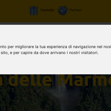
Ospitalità
Partners
Home
Attività
Chi siamo
Orari apertura
Tariffe
nto per migliorare la tua esperienza di navigazione nel nost
 sito, e per capire da dove arrivano i nostri visitatori.
a delle Marm