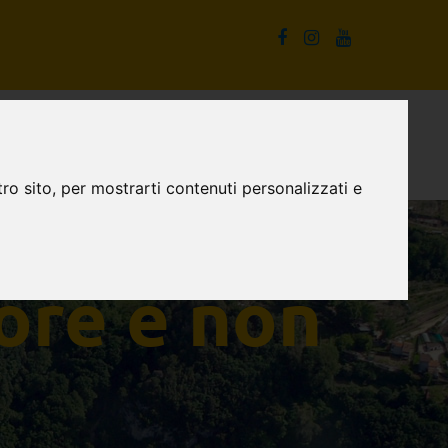
La Cascata delle Marmore e non solo
Proposte turistiche
ro sito, per mostrarti contenuti personalizzati e
ore e non