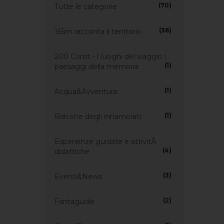
(70)
Tutte le categorie
(36)
165m racconta il territorio
200 Corot - I luoghi del viaggio i
(1)
paesaggi della memoria
(1)
Acqua&Avventura
(1)
Balcone degli innamorati
Esperienze guidate e attivitÃ
(4)
didattiche
(3)
Eventi&News
(2)
Fantaguide