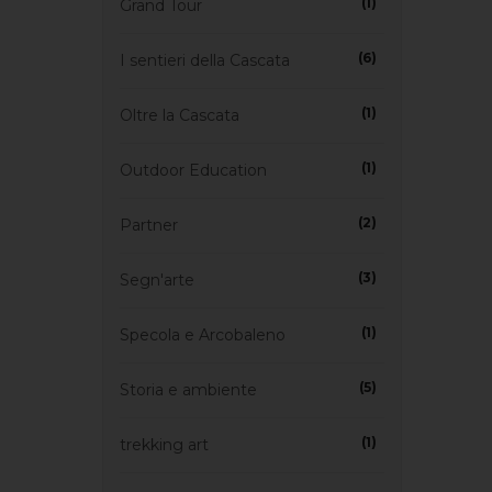
(1)
Grand Tour
(6)
I sentieri della Cascata
(1)
Oltre la Cascata
(1)
Outdoor Education
(2)
Partner
(3)
Segn'arte
(1)
Specola e Arcobaleno
(5)
Storia e ambiente
(1)
trekking art