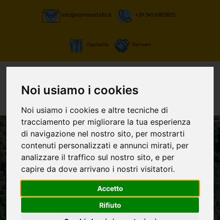
info@marmorefalls.it
+39 345 6983825
Ospitalità
Partners
Noi usiamo i cookies
Noi usiamo i cookies e altre tecniche di
tracciamento per migliorare la tua esperienza
di navigazione nel nostro sito, per mostrarti
contenuti personalizzati e annunci mirati, per
LASCIATI STUPIRE:
analizzare il traffico sul nostro sito, e per
La Cascata delle
capire da dove arrivano i nostri visitatori.
Marmore e non
Accetto
Rifiuto
solo