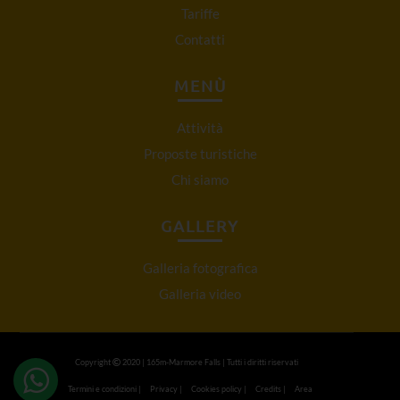
Tariffe
Contatti
MENÙ
Attività
Proposte turistiche
Chi siamo
GALLERY
Galleria fotografica
Galleria video
Copyright
2020 | 165m-Marmore Falls | Tutti i diritti riservati
Termini e condizioni
|
Privacy
|
Cookies policy
|
Credits
|
Area