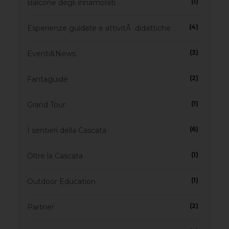
(1)
Balcone degli innamorati
(4)
Esperienze guidate e attivitÃ didattiche
(3)
Eventi&News
(2)
Fantaguide
(1)
Grand Tour
(6)
I sentieri della Cascata
(1)
Oltre la Cascata
(1)
Outdoor Education
(2)
Partner