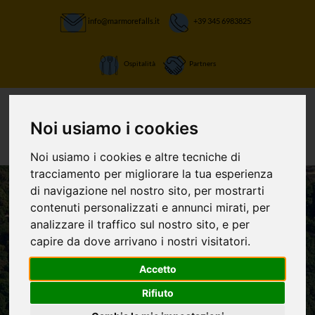
info@marmorefalls.it
+39 345 6983825
Ospitalità
Partners
Noi usiamo i cookies
Noi usiamo i cookies e altre tecniche di
tracciamento per migliorare la tua esperienza
di navigazione nel nostro sito, per mostrarti
contenuti personalizzati e annunci mirati, per
LASCIATI STUPIRE:
analizzare il traffico sul nostro sito, e per
La Cascata delle
capire da dove arrivano i nostri visitatori.
Marmore e non
Accetto
Rifiuto
solo