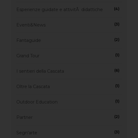
(4)
Esperienze guidate e attivitÃ didattiche
(3)
Eventi&News
(2)
Fantaguide
(1)
Grand Tour
(6)
I sentieri della Cascata
(1)
Oltre la Cascata
(1)
Outdoor Education
(2)
Partner
(3)
Segn'arte