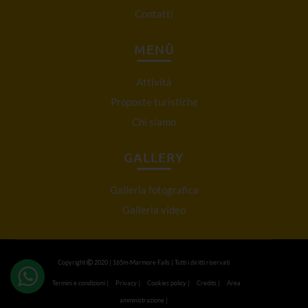
Contatti
MENÙ
Attività
Proposte turistiche
Chi siamo
GALLERY
Galleria fotografica
Galleria video
Copyright
2020 | 165m-Marmore Falls | Tutti i diritti riservati
Termini e condizioni
|
Privacy
|
Cookies policy
|
Credits
|
Area
amministrazione
|