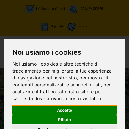
info@marmorefalls.it
+39 345 6983825
Ospitalità
Partners
Noi usiamo i cookies
Noi usiamo i cookies e altre tecniche di
tracciamento per migliorare la tua esperienza
di navigazione nel nostro sito, per mostrarti
contenuti personalizzati e annunci mirati, per
LASCIATI STUPIRE:
analizzare il traffico sul nostro sito, e per
La Cascata delle
capire da dove arrivano i nostri visitatori.
Marmore e non
Accetto
Rifiuto
solo