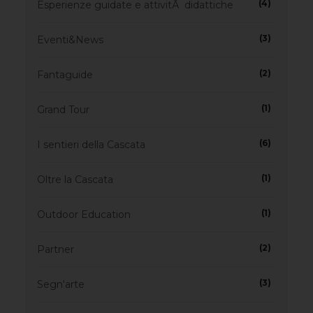
(4)
Esperienze guidate e attivitÃ didattiche
(3)
Eventi&News
(2)
Fantaguide
(1)
Grand Tour
(6)
I sentieri della Cascata
(1)
Oltre la Cascata
(1)
Outdoor Education
(2)
Partner
(3)
Segn'arte