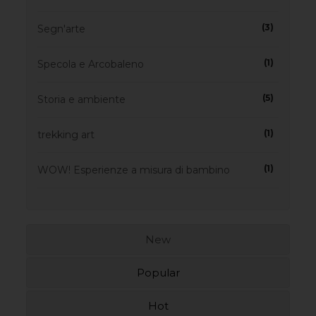
(3)
Segn'arte
(1)
Specola e Arcobaleno
(5)
Storia e ambiente
(1)
trekking art
(1)
WOW! Esperienze a misura di bambino
New
Popular
Hot