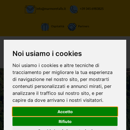
info@marmorefalls.it
+39 345 6983825
Ospitalità
Partners
Noi usiamo i cookies
Noi usiamo i cookies e altre tecniche di
tracciamento per migliorare la tua esperienza
di navigazione nel nostro sito, per mostrarti
contenuti personalizzati e annunci mirati, per
LASCIATI STUPIRE:
analizzare il traffico sul nostro sito, e per
La Cascata delle
capire da dove arrivano i nostri visitatori.
Marmore e non
Accetto
Rifiuto
solo