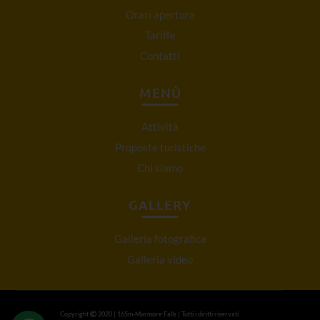
Orari apertura
Tariffe
Contatti
MENÙ
Attività
Proposte turistiche
Chi siamo
GALLERY
Galleria fotografica
Galleria video
Copyright
2020 | 165m-Marmore Falls | Tutti i diritti riservati