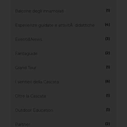
(1)
Balcone degli innamorati
(4)
Esperienze guidate e attivitÃ didattiche
(3)
Eventi&News
(2)
Fantaguide
(1)
Grand Tour
(6)
I sentieri della Cascata
(1)
Oltre la Cascata
(1)
Outdoor Education
(2)
Partner