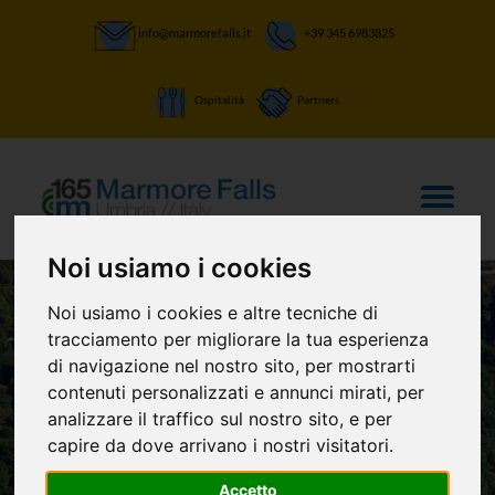
info@marmorefalls.it
+39 345 6983825
Ospitalità
Partners
Noi usiamo i cookies
Noi usiamo i cookies e altre tecniche di
tracciamento per migliorare la tua esperienza
LASCIATI STUPIRE:
di navigazione nel nostro sito, per mostrarti
Trekking Art -
contenuti personalizzati e annunci mirati, per
analizzare il traffico sul nostro sito, e per
emozioni in
capire da dove arrivano i nostri visitatori.
cammino
Accetto