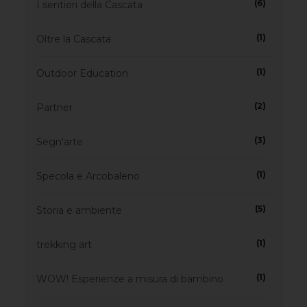
(6)
I sentieri della Cascata
(1)
Oltre la Cascata
(1)
Outdoor Education
(2)
Partner
(3)
Segn'arte
(1)
Specola e Arcobaleno
(5)
Storia e ambiente
(1)
trekking art
(1)
WOW! Esperienze a misura di bambino