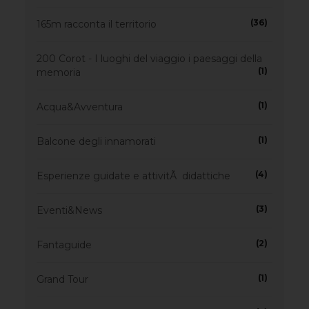
(36)
165m racconta il territorio
200 Corot - I luoghi del viaggio i paesaggi della
(1)
memoria
(1)
Acqua&Avventura
(1)
Balcone degli innamorati
(4)
Esperienze guidate e attivitÃ didattiche
(3)
Eventi&News
(2)
Fantaguide
(1)
Grand Tour