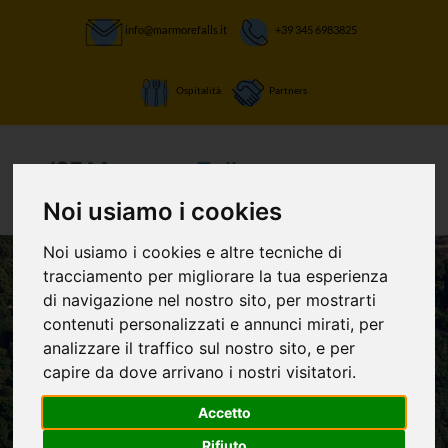
info@marmorefalls.it
+39 345 6983825
Ospitalità
Partners
Noi usiamo i cookies
Noi usiamo i cookies e altre tecniche di
tracciamento per migliorare la tua esperienza
di navigazione nel nostro sito, per mostrarti
LASCIATI STUPIRE:
contenuti personalizzati e annunci mirati, per
La Cascata delle
analizzare il traffico sul nostro sito, e per
capire da dove arrivano i nostri visitatori.
Marmore e non
Accetto
solo
Rifiuto