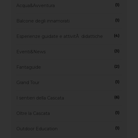
(1)
Acqua&Avventura
(1)
Balcone degli innamorati
(4)
Esperienze guidate e attivitÃ didattiche
(3)
Eventi&News
(2)
Fantaguide
(1)
Grand Tour
(6)
I sentieri della Cascata
(1)
Oltre la Cascata
(1)
Outdoor Education