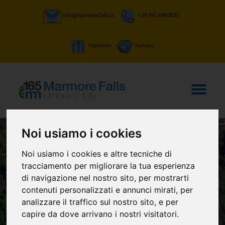
info@marmorefalls.it
+39 345 6983825
Ospitalità
Partners
Noi usiamo i cookies
Noi usiamo i cookies e altre tecniche di
LASCIATI STUPIRE:
tracciamento per migliorare la tua esperienza
La Cascata delle
di navigazione nel nostro sito, per mostrarti
contenuti personalizzati e annunci mirati, per
Marmore e non
analizzare il traffico sul nostro sito, e per
capire da dove arrivano i nostri visitatori.
solo