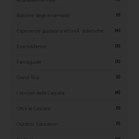
Acqua&Avventura
(1)
Balcone degli innamorati
(4)
Esperienze guidate e attivitÃ didattiche
(3)
Eventi&News
(2)
Fantaguide
(1)
Grand Tour
(6)
I sentieri della Cascata
(1)
Oltre la Cascata
(1)
Outdoor Education
(2)