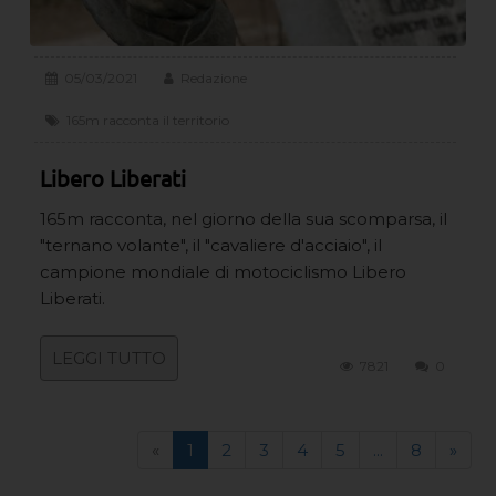
05/03/2021
Redazione
165m racconta il territorio
Libero Liberati
165m racconta, nel giorno della sua scomparsa, il
"ternano volante", il "cavaliere d'acciaio", il
campione mondiale di motociclismo Libero
Liberati.
LEGGI TUTTO
7821
0
«
1
2
3
4
5
...
8
»