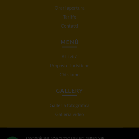
Orari apertura
Tariffe
Contatti
MENÙ
Attività
Proposte turistiche
Chi siamo
GALLERY
Galleria fotografica
Galleria video
Copyright
2020 | 165m-Marmore Falls | Tutti i diritti riservati