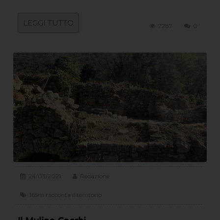
LEGGI TUTTO
7287
0
24/03/2021
Redazione
165m racconta il territorio