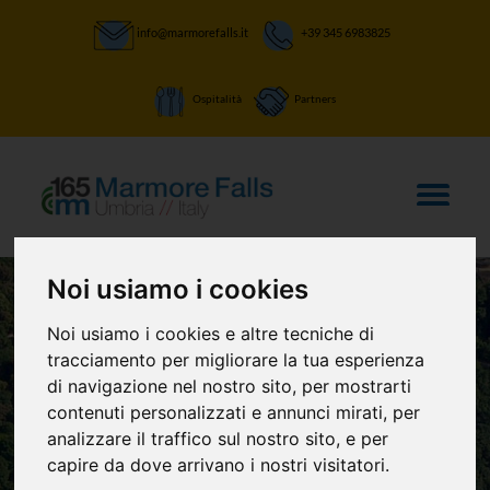
info@marmorefalls.it
+39 345 6983825
Ospitalità
Partners
Noi usiamo i cookies
Noi usiamo i cookies e altre tecniche di
LASCIATI STUPIRE:
tracciamento per migliorare la tua esperienza
La Cascata delle
di navigazione nel nostro sito, per mostrarti
contenuti personalizzati e annunci mirati, per
Marmore e non
analizzare il traffico sul nostro sito, e per
capire da dove arrivano i nostri visitatori.
solo