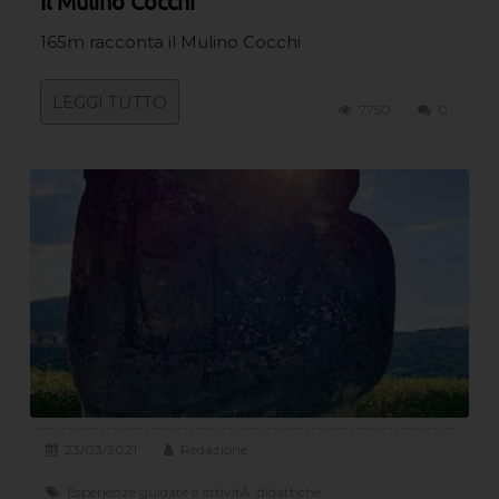
Il Mulino Cocchi
165m racconta il Mulino Cocchi
LEGGI TUTTO
7750
0
23/03/2021
Redazione
Esperienze guidate e attivitÃ didattiche