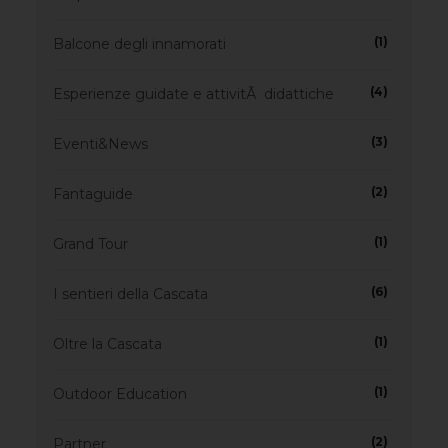
(1)
Balcone degli innamorati
(4)
Esperienze guidate e attivitÃ didattiche
(3)
Eventi&News
(2)
Fantaguide
(1)
Grand Tour
(6)
I sentieri della Cascata
(1)
Oltre la Cascata
(1)
Outdoor Education
(2)
Partner