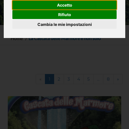
Accetto
Rifiuto
Cambia le mie impostazioni
Home
La Cascata delle Marmore e non solo
«
1
2
3
4
5
...
8
»