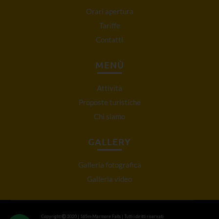
Orari apertura
Tariffe
Contatti
MENÙ
Attività
Proposte turistiche
Chi siamo
GALLERY
Galleria fotografica
Galleria video
Copyright
2020 | 165m-Marmore Falls | Tutti i diritti riservati