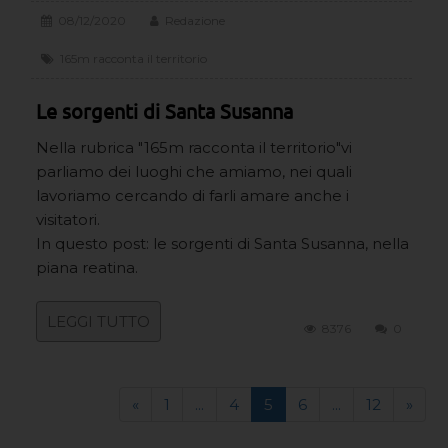
08/12/2020
Redazione
165m racconta il territorio
Le sorgenti di Santa Susanna
Nella rubrica "165m racconta il territorio"vi
parliamo dei luoghi che amiamo, nei quali
lavoriamo cercando di farli amare anche i
visitatori.
In questo post: le sorgenti di Santa Susanna, nella
piana reatina.
LEGGI TUTTO
8376
0
«
1
...
4
5
6
...
12
»