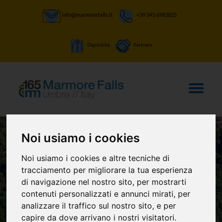
info@marmorefalls.it
+39 345 6983825
Ospitalità
Partners
Noi usiamo i cookies
LASCIATI STUPIRE:
Noi usiamo i cookies e altre tecniche di
La Cascata delle
tracciamento per migliorare la tua esperienza
di navigazione nel nostro sito, per mostrarti
Marmore e non
contenuti personalizzati e annunci mirati, per
analizzare il traffico sul nostro sito, e per
solo
capire da dove arrivano i nostri visitatori.