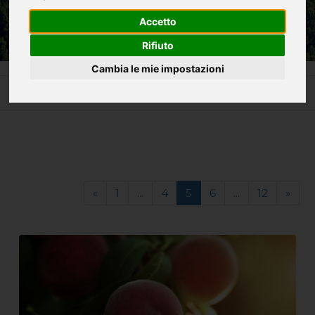
Accetto
Rifiuto
Cambia le mie impostazioni
Home
La Cascata delle Marmore e non solo
«
1
...
4
5
6
...
12
»