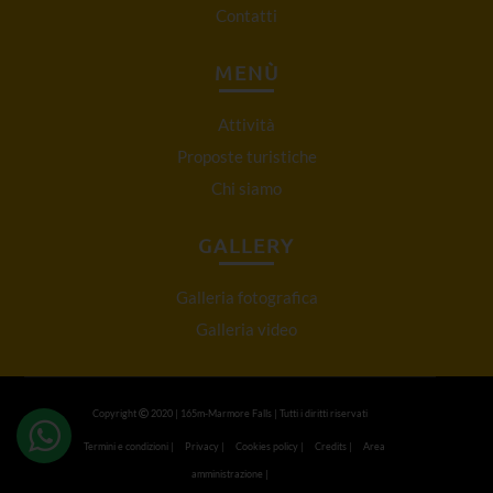
Contatti
MENÙ
Attività
Proposte turistiche
Chi siamo
GALLERY
Galleria fotografica
Galleria video
Copyright
2020 | 165m-Marmore Falls | Tutti i diritti riservati
Termini e condizioni
|
Privacy
|
Cookies policy
|
Credits
|
Area
amministrazione
|