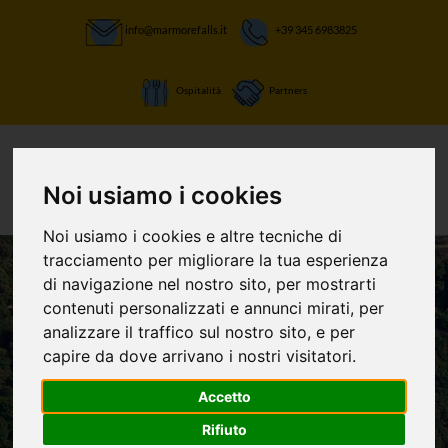
info@marmorefalls.it
+39 345 6983825
Ospitalità
Partners
Noi usiamo i cookies
Noi usiamo i cookies e altre tecniche di
tracciamento per migliorare la tua esperienza
di navigazione nel nostro sito, per mostrarti
contenuti personalizzati e annunci mirati, per
LASCIATI STUPIRE:
analizzare il traffico sul nostro sito, e per
La Cascata delle
capire da dove arrivano i nostri visitatori.
Marmore e non
Accetto
solo
Rifiuto