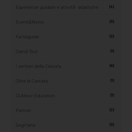
(4)
Esperienze guidate e attivitÃ didattiche
(3)
Eventi&News
(2)
Fantaguide
(1)
Grand Tour
(6)
I sentieri della Cascata
(1)
Oltre la Cascata
(1)
Outdoor Education
(2)
Partner
(3)
Segn'arte