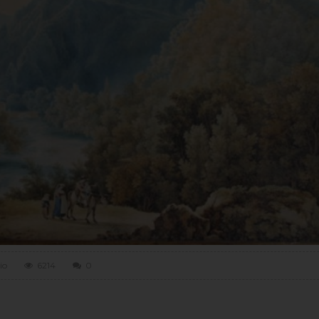
io
6214
0