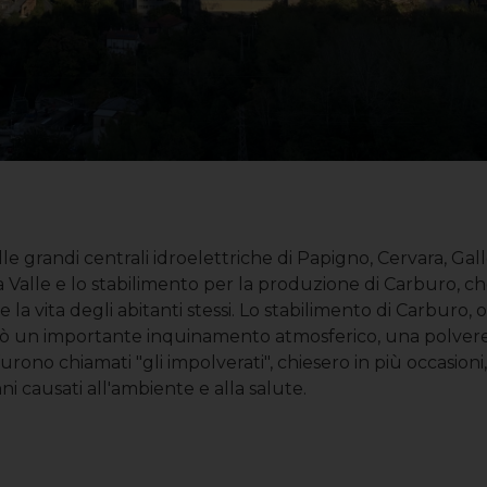
le grandi centrali idroelettriche di Papigno, Cervara, Gall
la Valle e lo stabilimento per la produzione di Carburo, c
la vita degli abitanti stessi. Lo stabilimento di Carburo, o
minò un importante inquinamento atmosferico, una polver
furono chiamati "gli impolverati", chiesero in più occasioni,
i causati all'ambiente e alla salute.