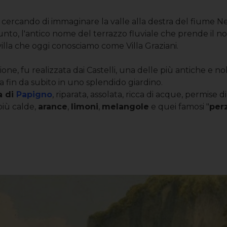
 cercando di immaginare la valle alla destra del fiume Ner
nto, l'antico nome del terrazzo fluviale che prende il 
 villa che oggi conosciamo come Villa Graziani.
ione, fu realizzata dai Castelli, una delle più antiche e nob
a fin da subito in uno splendido giardino.
a di
Papigno
, riparata, assolata, ricca di acque, permise di
più calde,
arance
,
limoni
,
melangole
e quei famosi "
per