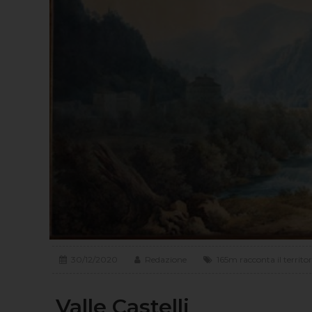
30/12/2020
Redazione
165m racconta il territor
Valle Castelli