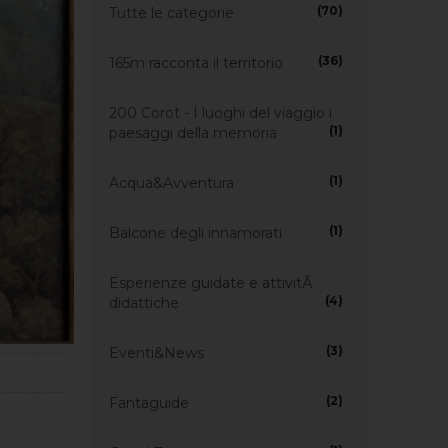
(70)
Tutte le categorie
(36)
165m racconta il territorio
200 Corot - I luoghi del viaggio i
(1)
paesaggi della memoria
(1)
Acqua&Avventura
(1)
Balcone degli innamorati
Esperienze guidate e attivitÃ
(4)
didattiche
(3)
Eventi&News
(2)
Fantaguide