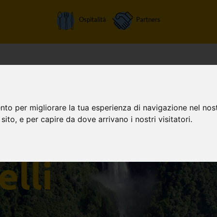
Ospitalità
Partners
Home
Attività
Chi siamo
Orari apertura
Tariffe
nto per migliorare la tua esperienza di navigazione nel nost
 sito, e per capire da dove arrivano i nostri visitatori.
elli