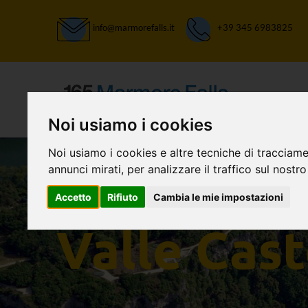
info@marmorefalls.it
+39 345 6983825
Noi usiamo i cookies
Noi usiamo i cookies e altre tecniche di tracciame
annunci mirati, per analizzare il traffico sul nostro
Accetto
Rifiuto
Cambia le mie impostazioni
LASCIATI STUPIRE:
Valle Cast