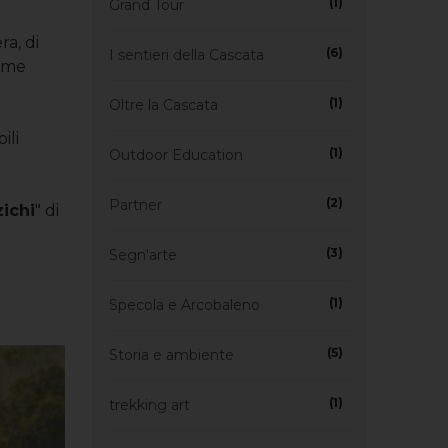
(1)
Grand Tour
a, di
(6)
I sentieri della Cascata
nome
(1)
Oltre la Cascata
ili
(1)
Outdoor Education
(2)
Partner
zichi
" di
(3)
Segn'arte
(1)
Specola e Arcobaleno
(5)
Storia e ambiente
(1)
trekking art