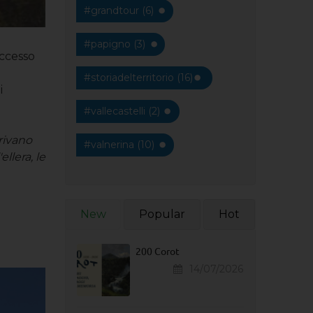
#grandtour (6)
#papigno (3)
 accesso
#storiadelterritorio (16)
i
#vallecastelli (2)
orivano
#valnerina (10)
ellera, le
New
Popular
Hot
200 Corot
14/07/2026