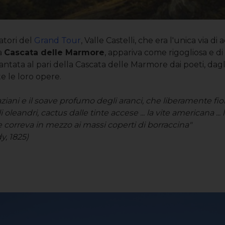
atori del
Grand Tour
, Valle Castelli, che era l'unica via di
la
Cascata delle Marmore
, appariva come rigogliosa e di
cantata al pari della Cascata delle Marmore dai poeti, dagl
te le loro opere.
raziani e il soave profumo degli aranci, che liberamente fi
i oleandri, cactus dalle tinte accese ... la vite americana ... l'
a che correva in mezzo ai massi coperti di borraccina"
y, 1825)