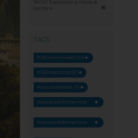
WOW! Esperienze a misura di
(1)
bambino
TAGS
#165marmorefalls (60)
#165mracconta (51)
#cascatadartista (7)
#cascatadellemarmore
(44)
#cascatedellemarmore
(44)