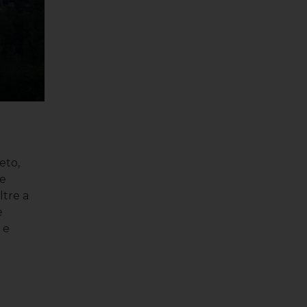
eto,
he
ltre a
e
 e