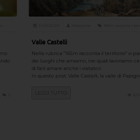
io
30/12/2020
Redazione
165m racconta il terr
Valle Castelli
iamo
Nella rubrica "165m racconta il territorio" vi p
cando
dei luoghi che amiamo, nei quali lavoriamo c
di farli amare anche i visitatori.
In questo post: Valle Castelli, la valle di Papign
LEGGI TUTTO
0
621