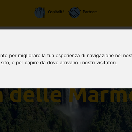
Ospitalità
Partners
Home
Attività
Chi siamo
Orari apertura
Tariffe
nto per migliorare la tua esperienza di navigazione nel nost
 sito, e per capire da dove arrivano i nostri visitatori.
a delle Marm