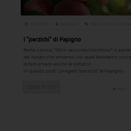
06/01/2021
Redazione
165m racconta il territor
I "perzichi" di Papigno
Nella rubrica "165m racconta il territorio" vi parl
dei luoghi che amiamo, nei quali lavoriamo cer
di farli amare anche ai visitatori.
In questo post: i pregiati "perzichi" di Papigno.
LEGGI TUTTO
8222