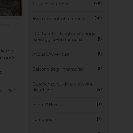
(70)
Tutte le categorie
(36)
165m racconta il territorio
itorio
200 Corot - I luoghi del viaggio i
(1)
paesaggi della memoria
arliamo
(1)
Acqua&Avventura
ercando
(1)
Balcone degli innamorati
o.
Esperienze guidate e attivitÃ
(4)
didattiche
4
0
(3)
Eventi&News
(2)
Fantaguide