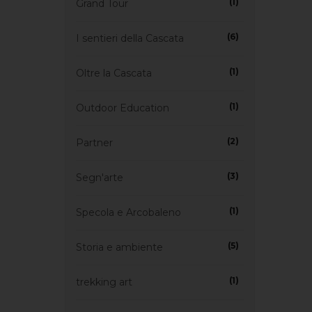
(1)
Grand Tour
(6)
I sentieri della Cascata
(1)
Oltre la Cascata
(1)
Outdoor Education
(2)
Partner
(3)
Segn'arte
(1)
Specola e Arcobaleno
(5)
Storia e ambiente
(1)
trekking art